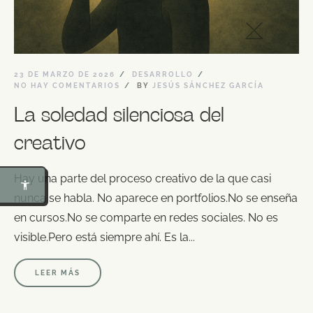
23 DE MARZO DE 2026
DESARROLLO
NO HAY COMENTARIOS
BY
JESÚS SÁNCHEZ GARCÍA
La soledad silenciosa del
creativo
Modo Foco
Lectura para Dislexia
Hay una parte del proceso creativo de la que casi
nunca se habla. No aparece en portfolios.No se enseña
Bionic Reading
en cursos.No se comparte en redes sociales. No es
Regla de lectura
visible.Pero está siempre ahí. Es la...
Interfaz Calma
LEER MÁS
Resumir esta página