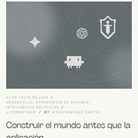
20 DE JULIO DE 2026
DESARROLLO
,
EXPERIENCIA DE USUARIO
,
INTELIGENCIA ARTIFICIAL
1 COMENTARIO
BY
JESÚS SÁNCHEZ GARCÍA
Construir el mundo antes que la
aplicación